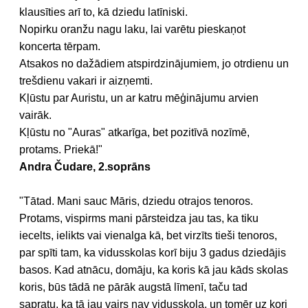
klausīties arī to, kā dziedu latīniski.
Nopirku oranžu nagu laku, lai varētu pieskaņot
koncerta tērpam.
Atsakos no dažādiem atspirdzinājumiem, jo otrdienu un
trešdienu vakari ir aizņemti.
Kļūstu par Auristu, un ar katru mēģinājumu arvien
vairāk.
Kļūstu no "Auras" atkarīga, bet pozitīvā nozīmē,
protams. Priekā!"
Andra Čudare, 2.soprāns
"Tātad. Mani sauc Māris, dziedu otrajos tenoros.
Protams, vispirms mani pārsteidza jau tas, ka tiku
iecelts, ielikts vai vienalga kā, bet virzīts tieši tenoros,
par spīti tam, ka vidusskolas korī biju 3 gadus dziedājis
basos. Kad atnācu, domāju, ka koris kā jau kāds skolas
koris, būs tādā ne pārāk augstā līmenī, taču tad
sapratu, ka tā jau vairs nav vidusskola, un tomēr uz kori