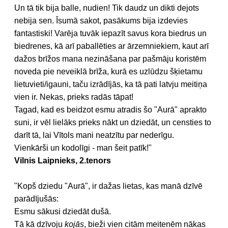
Un tā tik bija balle, nudien! Tik daudz un dikti dejots
nebija sen. Īsumā sakot, pasākums bija izdevies
fantastiski! Varēja tuvāk iepazīt savus kora biedrus un
biedrenes, kā arī paballēties ar ārzemniekiem, kaut arī
dažos brīžos mana nezināšana par pašmāju koristēm
noveda pie neveiklā brīža, kurā es uzlūdzu šķietamu
lietuvieti/igauni, taču izrādījās, ka tā pati latvju meitiņa
vien ir. Nekas, prieks radās tāpat!
Tagad, kad es beidzot esmu atradis šo "Aurā" aprakto
suni, ir vēl lielāks prieks nākt un dziedāt, un censties to
darīt tā, lai Vītols mani neatzītu par nederīgu.
Vienkārši un kodolīgi - man šeit patīk!"
Vilnis Laipnieks, 2.tenors
"Kopš dziedu "Aurā", ir dažas lietas, kas manā dzīvē
parādījušās:
Esmu sākusi dziedāt dušā.
Tā kā dzīvoju
kojās
, bieži vien citām meitenēm nākas