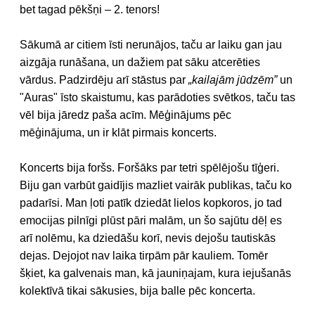
bet tagad pēkšņi – 2. tenors!
Sākumā ar citiem īsti nerunājos, taču ar laiku gan jau
aizgāja runāšana, un dažiem pat sāku atcerēties
vārdus. Padzirdēju arī stāstus par
„kailajām jūdzēm”
un
"Auras" īsto skaistumu, kas parādoties svētkos, taču tas
vēl bija jāredz paša acīm. Mēģinājums pēc
mēģinājuma, un ir klāt pirmais koncerts.
Koncerts bija foršs. Foršāks par tetri spēlējošu tīģeri.
Biju gan varbūt gaidījis mazliet vairāk publikas, taču ko
padarīsi. Man ļoti patīk dziedāt lielos kopkoros, jo tad
emocijas pilnīgi plūst pāri malām, un šo sajūtu dēļ es
arī nolēmu, ka dziedāšu korī, nevis dejošu tautiskās
dejas. Dejojot nav laika tirpām pār kauliem. Tomēr
šķiet, ka galvenais man, kā jauniņajam, kura iejušanās
kolektīvā tikai sākusies, bija balle pēc koncerta.