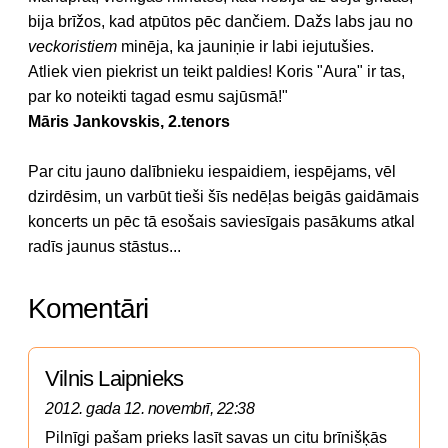
bija brīžos, kad atpūtos pēc dančiem. Dažs labs jau no
veckoristiem
minēja, ka jauniņie ir labi iejutušies.
Atliek vien piekrist un teikt paldies! Koris "Aura" ir tas,
par ko noteikti tagad esmu sajūsmā!"
Māris Jankovskis, 2.tenors
Par citu jauno dalībnieku iespaidiem, iespējams, vēl
dzirdēsim, un varbūt tieši šīs nedēļas beigās gaidāmais
koncerts un pēc tā esošais saviesīgais pasākums atkal
radīs jaunus stāstus...
Komentāri
Vilnis Laipnieks
2012. gada 12. novembrī, 22:38
Pilnīgi pašam prieks lasīt savas un citu brīnišķās 