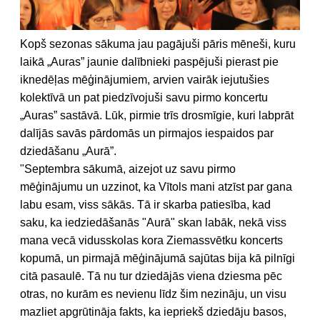
Kopš sezonas sākuma jau pagājuši pāris mēneši, kuru
laikā „Auras” jaunie dalībnieki paspējuši pierast pie
iknedēļas mēģinājumiem, arvien vairāk iejutušies
kolektīvā un pat piedzīvojuši savu pirmo koncertu
„Auras” sastāvā. Lūk, pirmie trīs drosmīgie, kuri labprāt
dalījās savās pārdomās un pirmajos iespaidos par
dziedāšanu „Aurā”.
"Septembra sākumā, aizejot uz savu pirmo
mēģinājumu un uzzinot, ka Vītols mani atzīst par gana
labu esam, viss sākās. Tā ir skarba patiesība, kad
saku, ka iedziedāšanās "Aurā" skan labāk, nekā viss
mana vecā vidusskolas kora Ziemassvētku koncerts
kopumā, un pirmajā mēģinājumā sajūtas bija kā pilnīgi
citā pasaulē. Tā nu tur dziedājās viena dziesma pēc
otras, no kurām es nevienu līdz šim nezināju, un visu
mazliet apgrūtināja fakts, ka iepriekš dziedāju basos,