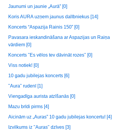
Jaunumi un jaunie „Aurā” [0]
Koris AURA uzņem jaunus dalībniekus [14]
Koncerts “Aspazija Rainis 150” [0]
Pavasara ieskandināšana ar Aspazijas un Raiņa
vārdiem [0]
Koncerts "Es vēlos tev dāvināt rozes" [0]
Viss notiek! [0]
10 gadu jubilejas koncerts [6]
"Aura" rudenī [1]
Viengadīga aurista atzīšanās [0]
Mazu brīdi pirms [4]
Aicinām uz „Auras” 10 gadu jubilejas koncertu! [4]
Izvilkums iz "Auras" dzīves [3]