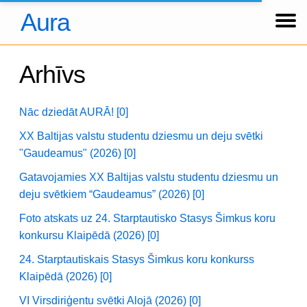
Aura
Ziņas
Koncerti
Foto
Par kori
Tradīcijas
Hronika
Dalībnieki
Arhīvs
About us
Über uns
Ienākt
Arhīvs
Nāc dziedāt AURĀ! [0]
XX Baltijas valstu studentu dziesmu un deju svētki
"Gaudeamus" (2026) [0]
Gatavojamies XX Baltijas valstu studentu dziesmu un
deju svētkiem “Gaudeamus” (2026) [0]
Foto atskats uz 24. Starptautisko Stasys Šimkus koru
konkursu Klaipēdā (2026) [0]
24. Starptautiskais Stasys Šimkus koru konkurss
Klaipēdā (2026) [0]
VI Virsdiriģentu svētki Alojā (2026) [0]