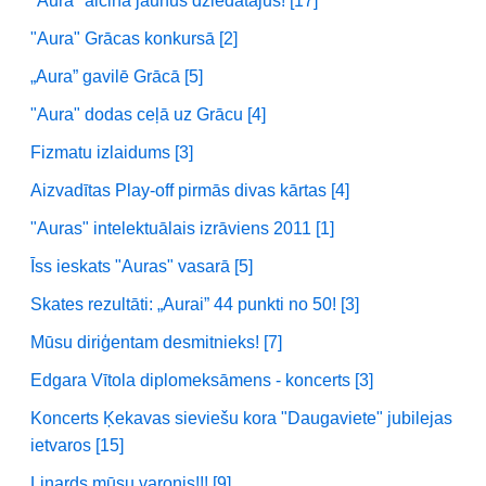
"Aura" aicina jaunus dziedātājus! [17]
"Aura" Grācas konkursā [2]
„Aura” gavilē Grācā [5]
"Aura" dodas ceļā uz Grācu [4]
Fizmatu izlaidums [3]
Aizvadītas Play-off pirmās divas kārtas [4]
"Auras" intelektuālais izrāviens 2011 [1]
Īss ieskats "Auras" vasarā [5]
Skates rezultāti: „Aurai” 44 punkti no 50! [3]
Mūsu diriģentam desmitnieks! [7]
Edgara Vītola diplomeksāmens - koncerts [3]
Koncerts Ķekavas sieviešu kora "Daugaviete" jubilejas
ietvaros [15]
Linards mūsu varonis!!! [9]