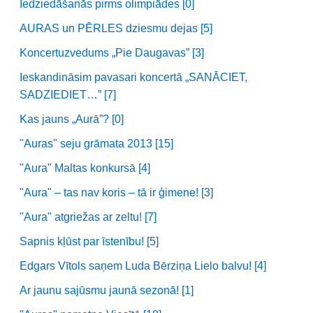
Iedziedāšanās pirms olimpiādes [0]
AURAS un PĒRLES dziesmu dejas [5]
Koncertuzvedums „Pie Daugavas” [3]
Ieskandināsim pavasari koncertā „SANĀCIET,
SADZIEDIET…” [7]
Kas jauns „Aurā”? [0]
"Auras" seju grāmata 2013 [15]
"Aura" Maltas konkursā [4]
"Aura" – tas nav koris – tā ir ģimene! [3]
"Aura" atgriežas ar zeltu! [7]
Sapnis kļūst par īstenību! [5]
Edgars Vītols saņem Luda Bērziņa Lielo balvu! [4]
Ar jaunu sajūsmu jaunā sezonā! [1]