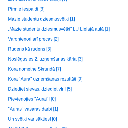
Pirmie iespaidi [3]
Mazie studentu dziesmusvētki [1]
„Mazie studentu dziesmusvētki” LU Lielajā aulā [1]
Varoņtenori arī precas [2]
Rudens kā rudens [3]
Noslēgusies 2. uzņemšanas kārta [3]
Kora nometne Skrundā [7]
Kora "Aura" uzņemšanas rezultāti [9]
Dziediet sievas, dziediet vīri! [5]
Pievienojies "Aurai"! [0]
"Auras" vasaras darbi [1]
Un svētki var sākties! [0]