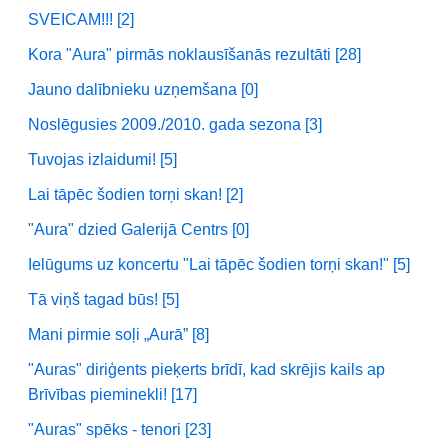
SVEICAM!!! [2]
Kora "Aura" pirmās noklausīšanās rezultāti [28]
Jauno dalībnieku uzņemšana [0]
Noslēgusies 2009./2010. gada sezona [3]
Tuvojas izlaidumi! [5]
Lai tāpēc šodien torņi skan! [2]
"Aura" dzied Galerijā Centrs [0]
Ielūgums uz koncertu "Lai tāpēc šodien torņi skan!" [5]
Tā viņš tagad būs! [5]
Mani pirmie soļi „Aurā” [8]
"Auras" diriģents pieķerts brīdī, kad skrējis kails ap
Brīvības pieminekli! [17]
"Auras" spēks - tenori [23]