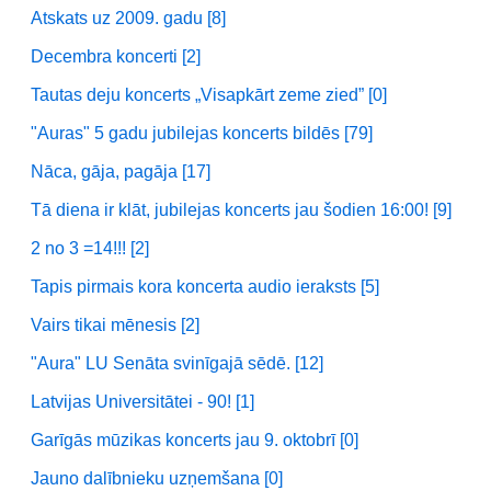
Atskats uz 2009. gadu [8]
Decembra koncerti [2]
Tautas deju koncerts „Visapkārt zeme zied” [0]
"Auras" 5 gadu jubilejas koncerts bildēs [79]
Nāca, gāja, pagāja [17]
Tā diena ir klāt, jubilejas koncerts jau šodien 16:00! [9]
2 no 3 =14!!! [2]
Tapis pirmais kora koncerta audio ieraksts [5]
Vairs tikai mēnesis [2]
"Aura" LU Senāta svinīgajā sēdē. [12]
Latvijas Universitātei - 90! [1]
Garīgās mūzikas koncerts jau 9. oktobrī [0]
Jauno dalībnieku uzņemšana [0]