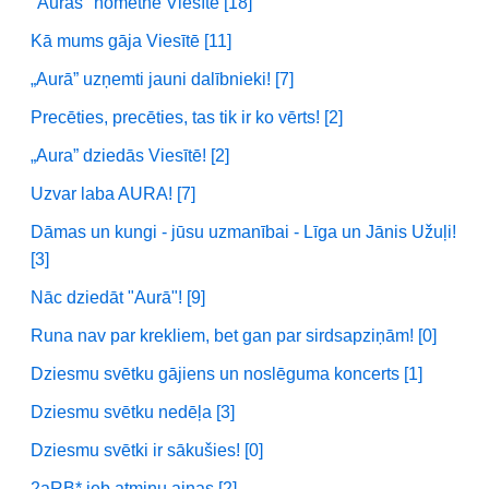
"Auras" nometne Viesītē [18]
Kā mums gāja Viesītē [11]
„Aurā” uzņemti jauni dalībnieki! [7]
Precēties, precēties, tas tik ir ko vērts! [2]
„Aura” dziedās Viesītē! [2]
Uzvar laba AURA! [7]
Dāmas un kungi - jūsu uzmanībai - Līga un Jānis Užuļi!
[3]
Nāc dziedāt "Aurā"! [9]
Runa nav par krekliem, bet gan par sirdsapziņām! [0]
Dziesmu svētku gājiens un noslēguma koncerts [1]
Dziesmu svētku nedēļa [3]
Dziesmu svētki ir sākušies! [0]
2aRB* jeb atmiņu ainas [2]