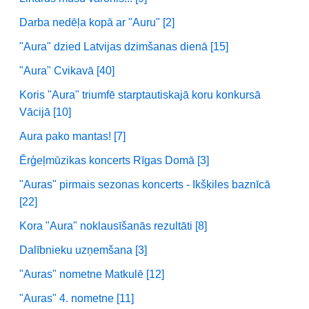
Darba nedēļa kopā ar "Auru" [2]
"Aura" dzied Latvijas dzimšanas dienā [15]
"Aura" Cvikavā [40]
Koris "Aura" triumfē starptautiskajā koru konkursā
Vācijā [10]
Aura pako mantas! [7]
Ērģeļmūzikas koncerts Rīgas Domā [3]
"Auras" pirmais sezonas koncerts - Ikšķiles baznīcā
[22]
Kora "Aura" noklausīšanās rezultāti [8]
Dalībnieku uzņemšana [3]
"Auras" nometne Matkulē [12]
"Auras" 4. nometne [11]