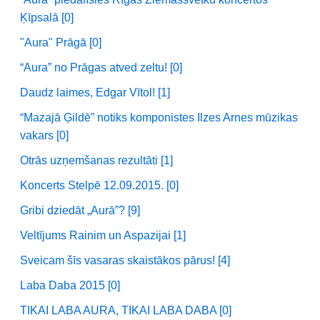
Ķīpsalā [0]
"Aura" Prāgā [0]
“Aura” no Prāgas atved zeltu! [0]
Daudz laimes, Edgar Vītol! [1]
“Mazajā Ģildē” notiks komponistes Ilzes Arnes mūzikas
vakars [0]
Otrās uzņemšanas rezultāti [1]
Koncerts Stelpē 12.09.2015. [0]
Gribi dziedāt „Aurā”? [9]
Veltījums Rainim un Aspazijai [1]
Sveicam šīs vasaras skaistākos pārus! [4]
Laba Daba 2015 [0]
TIKAI LABA AURA, TIKAI LABA DABA [0]