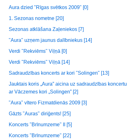
Aura dzied "Rīgas svētkos 2009" [0]
1. Sezonas nometne [20]
Sezonas atklāšana Zaļeniekos [7]
"Aura" uzņem jaunus dalībniekus [14]
Verdi "Rekviēms" Viļņā [0]
Verdi "Rekviēms" Viļņā [14]
Sadraudzības koncerts ar kori "Solingen" [13]
Jauktais koris „Aura” aicina uz sadraudzības koncertu
ar Vāczemes kori „Solingen” [2]
"Aura" vītero Fizmatdienās 2009 [3]
Gāzts "Auras" diriģents! [25]
Koncerts "Brīnumzeme" II [5]
Koncerts "Brīnumzeme" [22]