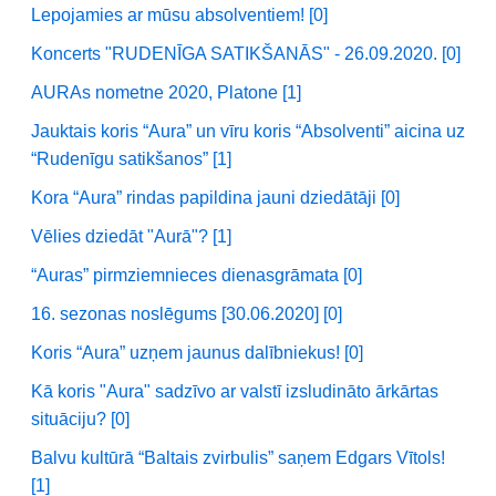
Lepojamies ar mūsu absolventiem! [0]
Koncerts "RUDENĪGA SATIKŠANĀS" - 26.09.2020. [0]
AURAs nometne 2020, Platone [1]
Jauktais koris “Aura” un vīru koris “Absolventi” aicina uz
“Rudenīgu satikšanos” [1]
Kora “Aura” rindas papildina jauni dziedātāji [0]
Vēlies dziedāt "Aurā"? [1]
“Auras” pirmziemnieces dienasgrāmata [0]
16. sezonas noslēgums [30.06.2020] [0]
Koris “Aura” uzņem jaunus dalībniekus! [0]
Kā koris "Aura" sadzīvo ar valstī izsludināto ārkārtas
situāciju? [0]
Balvu kultūrā “Baltais zvirbulis” saņem Edgars Vītols!
[1]