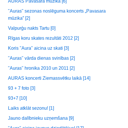
AURAS Pavasara mūzika [6]
"Auras" sezonas noslēguma koncerts „Pavasara
mūzika” [2]
Valpurģu nakts Tartu [0]
Rīgas koru skates rezultāti 2012 [2]
Koris "Aura" aicina uz skati [3]
"Auras" vārda dienas svinības [2]
"Auras" hronika 2010 un 2011 [2]
AURAS koncerti Ziemassvētku laikā [14]
93 + 7 foto [3]
93+7 [10]
Laiks atklāt sezonu! [1]
Jauno dalībnieku uzņemšana [9]