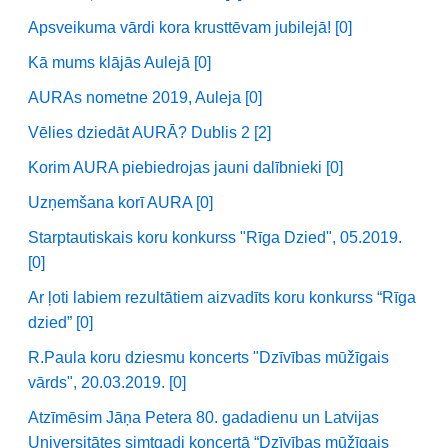
Apsveikuma vārdi kora krusttēvam jubilejā! [0]
Kā mums klājās Aulejā [0]
AURAs nometne 2019, Auleja [0]
Vēlies dziedāt AURĀ? Dublis 2 [2]
Korim AURA piebiedrojas jauni dalībnieki [0]
Uzņemšana korī AURA [0]
Starptautiskais koru konkurss "Rīga Dzied", 05.2019.
[0]
Ar ļoti labiem rezultātiem aizvadīts koru konkurss “Rīga
dzied” [0]
R.Paula koru dziesmu koncerts "Dzīvības mūžīgais
vārds", 20.03.2019. [0]
Atzīmēsim Jāņa Petera 80. gadadienu un Latvijas
Universitātes simtgadi koncertā “Dzīvības mūžīgais