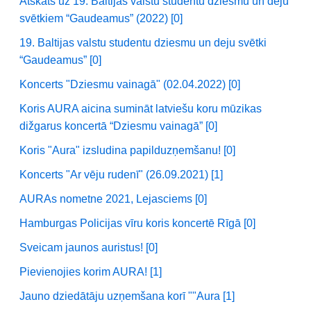
Atskats uz 19. Baltijas valstu studentu dziesmu un deju
svētkiem “Gaudeamus” (2022) [0]
19. Baltijas valstu studentu dziesmu un deju svētki
“Gaudeamus” [0]
Koncerts "Dziesmu vainagā" (02.04.2022) [0]
Koris AURA aicina sumināt latviešu koru mūzikas
dižgarus koncertā “Dziesmu vainagā” [0]
Koris "Aura" izsludina papilduzņemšanu! [0]
Koncerts "Ar vēju rudenī" (26.09.2021) [1]
AURAs nometne 2021, Lejasciems [0]
Hamburgas Policijas vīru koris koncertē Rīgā [0]
Sveicam jaunos auristus! [0]
Pievienojies korim AURA! [1]
Jauno dziedātāju uzņemšana korī ""Aura [1]