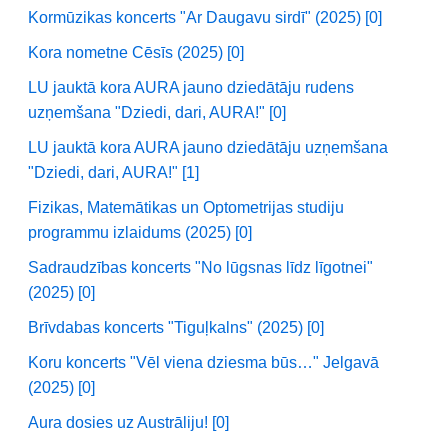
Kormūzikas koncerts "Ar Daugavu sirdī" (2025) [0]
Kora nometne Cēsīs (2025) [0]
LU jauktā kora AURA jauno dziedātāju rudens
uzņemšana "Dziedi, dari, AURA!" [0]
LU jauktā kora AURA jauno dziedātāju uzņemšana
"Dziedi, dari, AURA!" [1]
Fizikas, Matemātikas un Optometrijas studiju
programmu izlaidums (2025) [0]
Sadraudzības koncerts "No lūgsnas līdz līgotnei"
(2025) [0]
Brīvdabas koncerts "Tiguļkalns" (2025) [0]
Koru koncerts "Vēl viena dziesma būs…" Jelgavā
(2025) [0]
Aura dosies uz Austrāliju! [0]