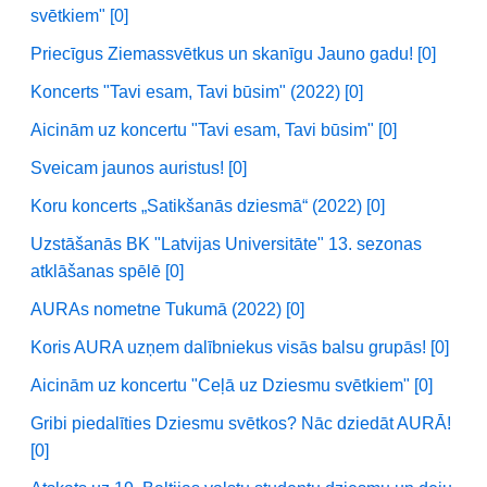
svētkiem" [0]
Priecīgus Ziemassvētkus un skanīgu Jauno gadu! [0]
Koncerts "Tavi esam, Tavi būsim" (2022) [0]
Aicinām uz koncertu "Tavi esam, Tavi būsim" [0]
Sveicam jaunos auristus! [0]
Koru koncerts „Satikšanās dziesmā“ (2022) [0]
Uzstāšanās BK "Latvijas Universitāte" 13. sezonas
atklāšanas spēlē [0]
AURAs nometne Tukumā (2022) [0]
Koris AURA uzņem dalībniekus visās balsu grupās! [0]
Aicinām uz koncertu "Ceļā uz Dziesmu svētkiem" [0]
Gribi piedalīties Dziesmu svētkos? Nāc dziedāt AURĀ!
[0]