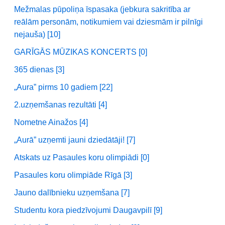
Mežmalas pūpoliņa īspasaka (jebkura sakritība ar
reālām personām, notikumiem vai dziesmām ir pilnīgi
nejauša) [10]
GARĪGĀS MŪZIKAS KONCERTS [0]
365 dienas [3]
„Aura” pirms 10 gadiem [22]
2.uzņemšanas rezultāti [4]
Nometne Ainažos [4]
„Aurā” uzņemti jauni dziedātāji! [7]
Atskats uz Pasaules koru olimpiādi [0]
Pasaules koru olimpiāde Rīgā [3]
Jauno dalībnieku uzņemšana [7]
Studentu kora piedzīvojumi Daugavpilī [9]