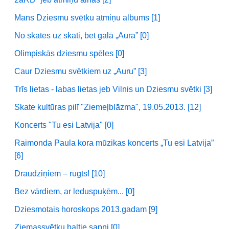
Mans Dziesmu svētku atmiņu albums [1]
No skates uz skati, bet galā „Aura” [0]
Olimpiskās dziesmu spēles [0]
Caur Dziesmu svētkiem uz „Auru” [3]
Trīs lietas - labas lietas jeb Vilnis un Dziesmu svētki [3]
Skate kultūras pilī "Ziemeļblāzma", 19.05.2013. [12]
Koncerts "Tu esi Latvija" [0]
Raimonda Paula kora mūzikas koncerts „Tu esi Latvija”
[6]
Draudziņiem – rūgts! [10]
Bez vārdiem, ar leduspuķēm... [0]
Dziesmotais horoskops 2013.gadam [9]
Ziemassvētku baltie sapņi [0]