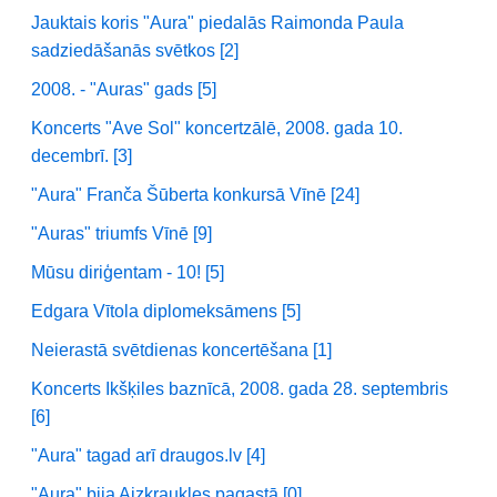
Jauktais koris "Aura" piedalās Raimonda Paula
sadziedāšanās svētkos [2]
2008. - "Auras" gads [5]
Koncerts "Ave Sol" koncertzālē, 2008. gada 10.
decembrī. [3]
"Aura" Franča Šūberta konkursā Vīnē [24]
"Auras" triumfs Vīnē [9]
Mūsu diriģentam - 10! [5]
Edgara Vītola diplomeksāmens [5]
Neierastā svētdienas koncertēšana [1]
Koncerts Ikšķiles baznīcā, 2008. gada 28. septembris
[6]
"Aura" tagad arī draugos.lv [4]
"Aura" bija Aizkraukles pagastā [0]