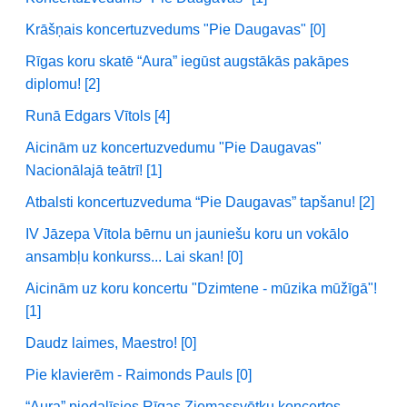
Krāšņais koncertuzvedums "Pie Daugavas" [0]
Rīgas koru skatē “Aura” iegūst augstākās pakāpes
diplomu! [2]
Runā Edgars Vītols [4]
Aicinām uz koncertuzvedumu "Pie Daugavas"
Nacionālajā teātrī! [1]
Atbalsti koncertuzveduma “Pie Daugavas” tapšanu! [2]
IV Jāzepa Vītola bērnu un jauniešu koru un vokālo
ansambļu konkurss... Lai skan! [0]
Aicinām uz koru koncertu "Dzimtene - mūzika mūžīgā"!
[1]
Daudz laimes, Maestro! [0]
Pie klavierēm - Raimonds Pauls [0]
“Aura” piedalīsies Rīgas Ziemassvētku koncertos