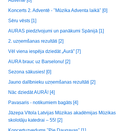
Adventē [0]
Koncerts 2. Adventē - "Mūzika Adventa laikā" [0]
Sēru vēsts [1]
AURAS piedzīvojumi un panākumi Spānijā [1]
2. uzņemšanas rezultāti [2]
Vēl viena iespēja dziedāt „Aurā” [7]
AURA brauc uz Barselonu! [2]
Sezona sākusies! [0]
Jauno dalībnieku uzņemšanas rezultāti [2]
Nāc dziedāt AURĀ! [4]
Pavasaris - notikumiem bagāts [4]
Jāzepa Vītola Latvijas Mūzikas akadēmijas Mūzikas
skolotāju katedrai – 55! [2]
Koncertuzvedums "Pie Daugavas" [1]