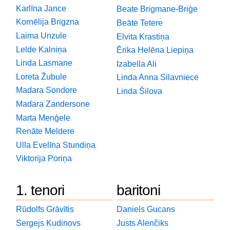
Karlīna Jance
Beate Brigmane-Briģe
Kornēlija Brigzna
Beāte Tetere
Laima Unzule
Elvita Krastiņa
Lelde Kalniņa
Ērika Helēna Liepiņa
Linda Lasmane
Izabella Ali
Loreta Žubule
Linda Anna Silavniece
Madara Sondore
Linda Šilova
Madara Zandersone
Marta Menģele
Renāte Meldere
Ulla Evelīna Stundiņa
Viktorija Poriņa
1. tenori
baritoni
Rūdolfs Grāvītis
Daniels Gucans
Sergejs Kudinovs
Justs Alenčiks