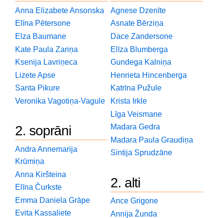
Anna Elizabete Ansonska
Agnese Dzenīte
Elīna Pētersone
Asnate Bērziņa
Elza Baumane
Dace Zandersone
Kate Paula Zariņa
Elīza Blumberga
Ksenija Lavriņeca
Gundega Kalniņa
Lizete Apse
Henrieta Hincenberga
Santa Pikure
Katrīna Pužule
Veronika Vagotiņa-Vagule
Krista Irkle
Līga Veismane
Madara Gedra
2. soprāni
Madara Paula Graudiņa
Andra Annemarija
Sintija Sprudzāne
Krūmiņa
Anna Kiršteina
2. alti
Elīna Čurkste
Emma Daniela Grāpe
Ance Grigone
Evita Kassaliete
Annija Žunda