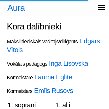
Aura
Ziņas
Koncerti
Foto
Par kori
Tradīcijas
Hronika
Dalībnieki
Arhīvs
About us
Über uns
Ienākt
Kora dalībnieki
Edgars
Mākslinieciskais vadītājs/diriģents
Vītols
Inga Lisovska
Vokālais pedagogs
Lauma Eglīte
Kormeistare
Emīls Rusovs
Kormeistars
1. soprāni
1. alti