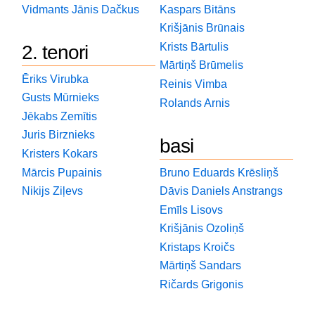
Vidmants Jānis Dačkus
Kaspars Bitāns
Krišjānis Brūnais
Krists Bārtulis
2. tenori
Mārtiņš Brūmelis
Ēriks Virubka
Reinis Vimba
Gusts Mūrnieks
Rolands Arnis
Jēkabs Zemītis
Juris Birznieks
basi
Kristers Kokars
Mārcis Pupainis
Bruno Eduards Krēsliņš
Nikijs Ziļevs
Dāvis Daniels Anstrangs
Emīls Lisovs
Krišjānis Ozoliņš
Kristaps Kroičs
Mārtiņš Sandars
Ričards Grigonis