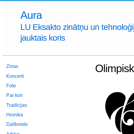
Aura
LU Eksakto zinātņu un tehnoloģij
jauktais koris
Olimpis
Ziņas
Koncerti
Foto
Par kori
Tradīcijas
Hronika
Dalībnieki