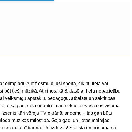
r olimpiādi. Allaž esmu bijusi sportā, cik nu lielā vai
i būt tieši mūzikā. Atminos, kā 8.klasē ar lielu nepacietību
ai veiksmīgu apstākļu, pedagogu, atbalsta un sakritības
ratu, ka par „kosmonautu” man nekļūt, devos citos visuma
izsenis kāri vēroju TV ekrānā, ar domu – tas gan būtu
 brieda mūzikas mīlestība. Gāja gadi un lietas mainījās.
t „kosmonautu” bariņā. Un izdevās! Skaistā un brīnumainā