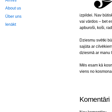
Arhīvs
About us
izpildei. Nav būtis
Über uns
vai vārdos – bet e
Ienākt
apburoši, koši, ra
Dziesmu svētki būs 
sajūta ar cilvēkiem
dziesmā ar manu li
Mēs esam kā kosmon
viens no kosmona
Komentāri