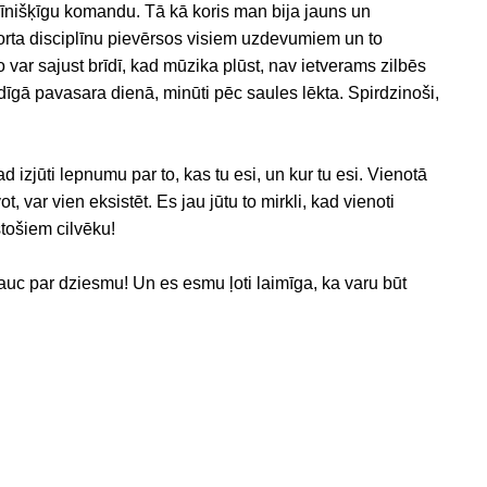
rīnišķīgu komandu. Tā kā koris man bija jauns un
orta disciplīnu pievērsos visiem uzdevumiem un to
o var sajust brīdī, kad mūzika plūst, nav ietverams zilbēs
idīgā pavasara dienā, minūti pēc saules lēkta. Spirdzinoši,
 izjūti lepnumu par to, kas tu esi, un kur tu esi. Vienotā
, var vien eksistēt. Es jau jūtu to mirkli, kad vienoti
tošiem cilvēku!
uc par dziesmu! Un es esmu ļoti laimīga, ka varu būt