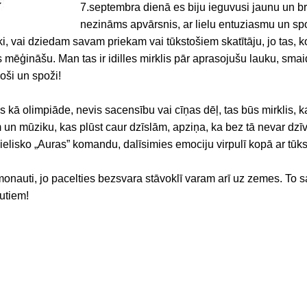
7.septembra dienā es biju ieguvusi jaunu un b
nezināms apvārsnis, ar lielu entuziasmu un sp
ki, vai dziedam savam priekam vai tūkstošiem skatītāju, jo tas, k
s mēģināšu. Man tas ir idilles mirklis pār aprasojušu lauku, sma
doši un spoži!
kā olimpiāde, nevis sacensību vai cīņas dēļ, tas būs mirklis, kad
 un mūziku, kas plūst caur dzīslām, apziņa, ka bez tā nevar dzīvot
elisko „Auras” komandu, dalīsimies emociju virpulī kopā ar tūks
auti, jo pacelties bezsvara stāvoklī varam arī uz zemes. To sa
utiem!