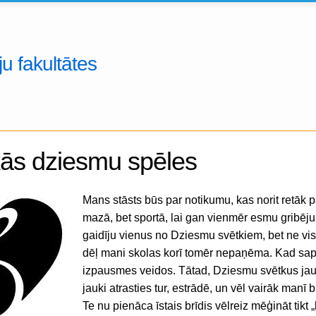
u fakultātes
kās dziesmu spēles
Mans stāsts būs par notikumu, kas norit retāk pa
mazā, bet sportā, lai gan vienmēr esmu gribējus
gaidīju vienus no Dziesmu svētkiem, bet ne vis
dēļ mani skolas korī tomēr nepaņēma. Kad sap
izpausmes veidos. Tātad, Dziesmu svētkus jau 
jauki atrasties tur, estrādē, un vēl vairāk manī
Te nu pienāca īstais brīdis vēlreiz mēģināt tik