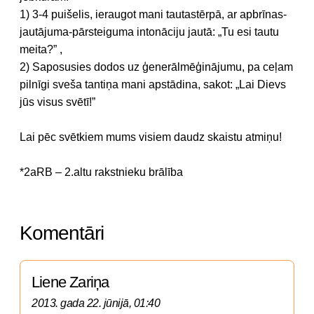
1) 3-4 puišelis, ieraugot mani tautastērpā, ar apbrīnas-
jautājuma-pārsteiguma intonāciju jautā: „Tu esi tautu
meita?” ,
2) Saposusies dodos uz ģenerālmēģinājumu, pa ceļam
pilnīgi sveša tantiņa mani apstādina, sakot: „Lai Dievs
jūs visus svētī!”
Lai pēc svētkiem mums visiem daudz skaistu atmiņu!
*2aRB – 2.altu rakstnieku brālība
Komentāri
Liene Zariņa
2013. gada 22. jūnijā, 01:40