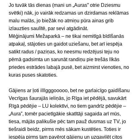
Jo tuvāk tās dienas (mani un „Auras” otrie Dziesmu
svētki) nāk, jo vairāk redzamas un dzirdamas reklāmas
malu malās, jo biežāk no atmiņu pūra ainas grib
izlauzties saulītē, par sevi atgādināt.
Mēģinājumi Mežaparkā – ne tikai nemitīgā bīdīšanās
atpakaļ, stājoties un gaidot uziešanu, bet arī iespēja
satikt radus / paziņas, ko neesmu redzējusi teju no
pērnā gadsimta un sarunāt randiņu pie trešās līkās
priedes estrādes labajā pusē, bet aizmirst vienoties, no
kuras puses skatoties.
Gājiens ar ļoti illlgggooooo, bet ne garlaicīgo gaidīšanu
Vecrīgas šaurajās ieliņās, jo Rīga iet pēdējā, savukārt
Rīgā pēdējie – LU kolektīvi, no tiem gandrīz pēdējie –
„Aura”, tomēr pacietīgākie skatītāji sagaida arī mūs,
tiesa, mājās palikušie pēc tam pauž dusmas uz TV, jo
tiešraidi beidz, pirms mēs sākam kustēties. Toties ir
iespēja pirms tam pavērot gājienu un uzgavilēt citos