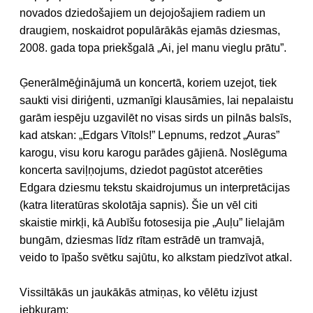
novados dziedošajiem un dejojošajiem radiem un
draugiem, noskaidrot populārākās ejamās dziesmas,
2008. gada topa priekšgalā „Ai, jel manu vieglu prātu”.
Ģenerālmēģinājumā un koncertā, koriem uzejot, tiek
saukti visi diriģenti, uzmanīgi klausāmies, lai nepalaistu
garām iespēju uzgavilēt no visas sirds un pilnās balsīs,
kad atskan: „Edgars Vītols!” Lepnums, redzot „Auras”
karogu, visu koru karogu parādes gājienā. Noslēguma
koncerta saviļņojums, dziedot pagūstot atcerēties
Edgara dziesmu tekstu skaidrojumus un interpretācijas
(katra literatūras skolotāja sapnis). Šie un vēl citi
skaistie mirkļi, kā Aubīšu fotosesija pie „Auļu” lielajām
bungām, dziesmas līdz rītam estrādē un tramvajā,
veido to īpašo svētku sajūtu, ko alkstam piedzīvot atkal.
Vissiltākās un jaukākās atmiņas, ko vēlētu izjust
jebkuram: