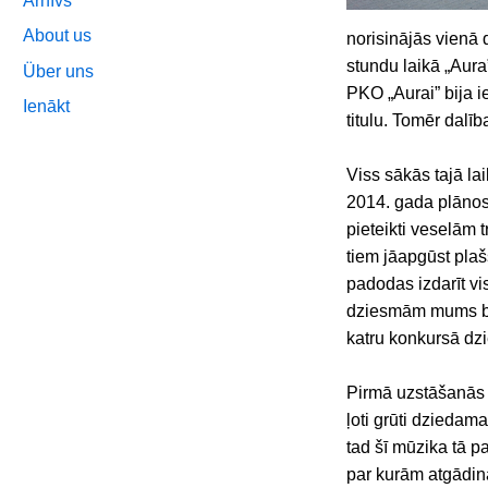
Arhīvs
About us
norisinājās vienā 
stundu laikā „Aura”
Über uns
PKO „Aurai” bija 
Ienākt
titulu. Tomēr dalī
Viss sākās tajā la
2014. gada plānos
pieteikti veselām 
tiem jāapgūst plaš
padodas izdarīt vi
dziesmām mums bija
katru konkursā dz
Pirmā uzstāšanās m
ļoti grūti dziedama
tad šī mūzika tā p
par kurām atgādina