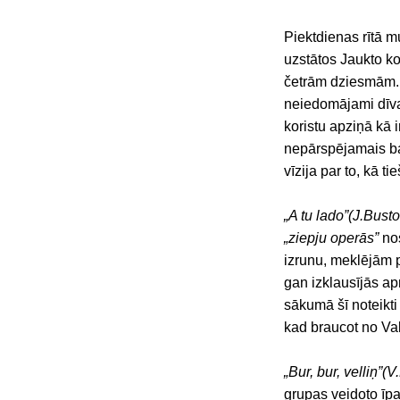
Piektdienas rītā m
uzstātos Jaukto k
četrām dziesmām
neiedomājami dīvai
koristu apziņā kā 
nepārspējamais ba
vīzija par to, kā ti
„A tu lado”(J.Bus
„ziepju operās”
nos
izrunu, meklējām p
gan izklausījās a
sākumā šī noteikti
kad braucot no V
„Bur, bur, velliņ”(
grupas veidoto īpa