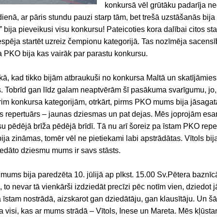
konkursā vēl grūtāku padarīja ne
dienā, ar pāris stundu pauzi starp tām, bet trešā uzstāšanās bi
 bija pieveikusi visu konkursu! Pateicoties kora dalībai citos star
iespēja startēt uzreiz čempionu kategorijā. Tas nozīmēja sacen
ba PKO bija kas vairāk par parastu konkursu.
ikā, kad tikko bijām atbraukuši no konkursa Maltā un skatījāmies
. Tobrīd gan līdz galam neaptvērām šī pasākuma svarīgumu, jo, 
trim konkursa kategorijām, otrkārt, pirms PKO mums bija jāsaga
s repertuārs – jaunas dziesmas un pat dejas. Mēs joprojām esam
su pēdējā brīža pēdējā brīdī. Tā nu arī šoreiz pa īstam PKO rep
 zināmas, tomēr vēl ne pietiekami labi apstrādātas. Vītols bija
iedāto dziesmu mums ir savs stāsts.
ums bija paredzēta 10. jūlijā ap plkst. 15.00 Sv.Pētera baznīcā
, to nevar tā vienkārši izdziedāt precīzi pēc notīm vien, dziedot 
a īstam nostrādā, aizskarot gan dziedātāju, gan klausītāju. Un š
 visi, kas ar mums strādā – Vītols, Inese un Mareta. Mēs kļūsta