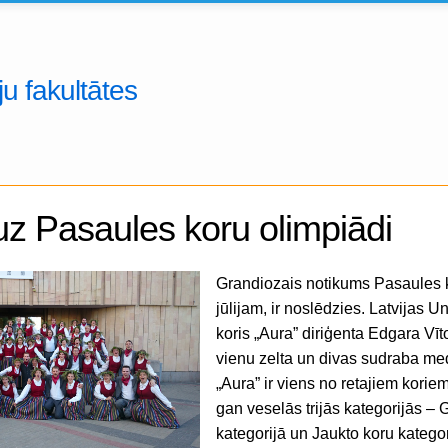
u fakultātes
uz Pasaules koru olimpiādi
Grandiozais notikums Pasaules ko
jūlijam, ir noslēdzies. Latvijas U
koris „Aura” diriģenta Edgara Vīto
vienu zelta un divas sudraba me
„Aura” ir viens no retajiem koriem
gan veselās trijās kategorijās – 
kategorijā un Jaukto koru kategor