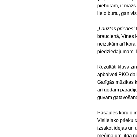
pieburam, ir mazs 
lielo burtu, gan vi
„Lauztās priedes”
braucienā, Vīnes k
neiztikām arī kora
piedziedājumam, k
Rezultāti kļuva zi
apbalvoti PKO dalī
Garīgās mūzikas ka
arī godam parādīju
guvām gatavošanās
Pasaules koru olim
Vislielāko prieku 
izsakot idejas un 
mēģinājumi ilga no