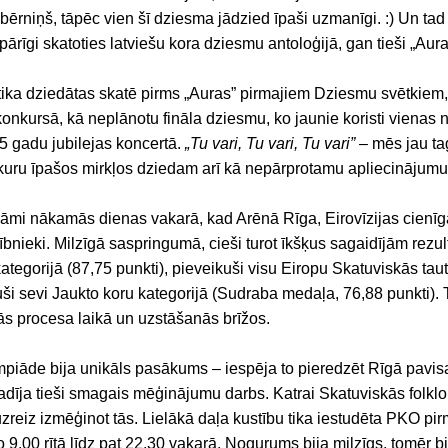
bērniņš, tāpēc vien šī dziesma jādzied īpaši uzmanīgi. :) Un ta
spārīgi skatoties latviešu kora dziesmu antoloģijā, gan tieši „Aur
tika dziedātas skatē pirms „Auras” pirmajiem Dziesmu svētkiem
onkursā, kā neplānotu fināla dziesmu, ko jaunie koristi vienas 
 5 gadu jubilejas koncertā.
„Tu vari, Tu vari, Tu vari”
– mēs jau ta
uru īpašos mirkļos dziedam arī kā nepārprotamu apliecinājumu
nāmi nākamās dienas vakarā, kad Arēnā Rīga, Eirovīzijas cienīg
bnieki. Milzīgā saspringumā, cieši turot īkšķus sagaidījām rezult
tegorijā (87,75 punkti), pieveikuši visu Eiropu Skatuviskās tau
ši sevi Jaukto koru kategorijā (Sudraba medaļa, 76,88 punkti).
 procesa laikā un uzstāšanās brīžos.
piāde bija unikāls pasākums – iespēja to pieredzēt Rīgā pavisam
radīja tieši smagais mēģinājumu darbs. Katrai Skatuviskās folkl
uzreiz izmēģinot tās. Lielākā daļa kustību tika iestudēta PKO pi
 9.00 rītā līdz pat 22.30 vakarā. Nogurums bija milzīgs, tomēr 