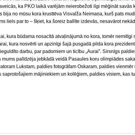
veicās, ka PKO laikā varējām neierobežoti ilgi mēģināt savās ko
ms bija no mūsu kora krusttēva Visvalža Neimaņa, kurš pats mudin
ms liels par to – šķiet, ka šoreiz ballīte izdevās, nesavārot nek
i, kura būdama nosacītā atvaļinājumā no kora, tomēr nemitīgi s
rai, kura nosvērti un apzinīgi šajā pusgadā pilda kora preziden
 ieguldīto darbu, par padomiem un ticību „Aurai”. Sirsnīgs paldi
as mums palīdzēja jebkādā veidā Pasaules koru olimpiādes saka
atoram Lukstam, paldies fotogrāfam Oskaram, paldies vienmē
s saprotošajiem mājiniekiem un kolēģiem, paldies visiem, kas turē