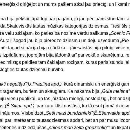
 enerģiski diriģējot un mums pašiem atkal jau priecīgi un līksm
ēna bija pēkšņi jāpārtop par pagānu, jo jau pēc pāris stundām,
ilda Skatuviskās tautas mūzikas kategorijas dziesmas. Tieši šī
ērā vēlu atklājām, ko patiesībā nozīmē vārdu salikums
„Scenic F
 „Aurai” šogad jau bija pieredze dziesmu un deju uzvedumā
„Pie
omēr tagad situācija bija citādāka – jāiesaistās bija pilnīgi visiem, 
 izpildījums, joprojām bija jādomā arī par vokālo skanējumu, resp
āpēc milzīgs paldies tām čaklajām rociņām, kuras pāris stundu la
rslēgties tautas dziesmu burvībā.
kti negulēju”(U.Prauliņa apd.),
kurā dinamiski un enerģiski gan
et raganām, buriem un skauģiem. Kā nākamā bija
„Gula meitīna”
mju viesu publikai, un tas jāizdara mierīgi, nesteidzīgi, bet ar d
as”(Ē.Siliņa apd.)
, par kuru klīst nostāsti, ka tā esot pirmā dzie
ģinājumos. Visbeidzot
„Seši mazi bundzinieki”(Ē.Ešenvalda apd.
kai par interesanto tautasdziesmas apdari, bet arī par mūsu izdo
meitenes ir dziedājušas
„sniedz man zelta gredzentiņ’”
un tikpat 