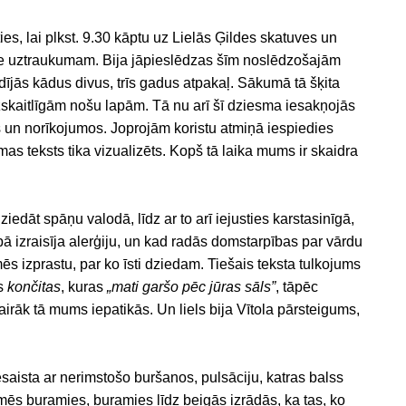
es, lai plkst. 9.30 kāptu uz Lielās Ģildes skatuves un
ne uztraukumam. Bija jāpieslēdzas šīm noslēdzošajām
dījās kādus divus, trīs gadus atpakaļ. Sākumā tā šķita
zskaitlīgām nošu lapām. Tā nu arī šī dziesma iesakņojās
s un norīkojumos. Joprojām koristu atmiņā iespiedies
 teksts tika vizualizēts. Kopš tā laika mums ir skaidra
ziedāt spāņu valodā, līdz ar to arī iejusties karstasinīgā,
izraisīja alerģiju, un kad radās domstarpības par vārdu
ēs izprastu, par ko īsti dziedam. Tiešais teksta tulkojums
ās
končitas
, kuras
„mati garšo pēc jūras sāls”
, tāpēc
airāk tā mums iepatikās. Un liels bija Vītola pārsteigums,
esaista ar nerimstošo buršanos, pulsāciju, katras balss
mēs buramies, buramies līdz beigās izrādās, ka tas, ko