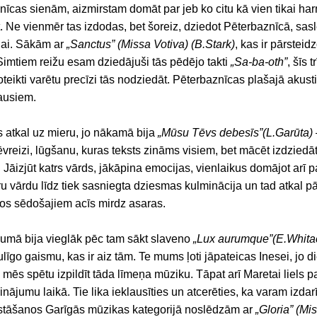
nīcas sienām, aizmirstam domāt par jeb ko citu kā vien tikai ha
 Ne vienmēr tas izdodas, bet šoreiz, dziedot Pēterbaznīcā, sasl
nai. Sākām ar
„Sanctus” (Missa Votiva) (B.Stark)
, kas ir pārsteid
Simtiem reižu esam dziedājuši tās pēdējo takti
„Sa-ba-oth”
, šīs 
teikti varētu precīzi tās nodziedāt. Pēterbaznīcas plašajā akust
lausiem.
 atkal uz mieru, jo nākamā bija
„Mūsu Tēvs debesīs”(L.Garūta)
Tēvreizi, lūgšanu, kuras teksts zināms visiem, bet mācēt izdziedāt
. Jāizjūt katrs vārds, jākāpina emocijas, vienlaikus domājot arī
tru vārdu līdz tiek sasniegta dziesmas kulminācija un tad atkal pā
slos sēdošajiem acīs mirdz asaras.
umā bija vieglāk pēc tam sākt slaveno
„Lux aurumque”(E.Whita
līgo gaismu, kas ir aiz tām. Te mums ļoti jāpateicas Inesei, jo 
 mēs spētu izpildīt tāda līmeņa mūziku. Tāpat arī Maretai liels 
jumu laikā. Tie lika ieklausīties un atcerēties, ka varam izdarī
stāšanos Garīgās mūzikas kategorijā noslēdzām ar
„Gloria” (Mi