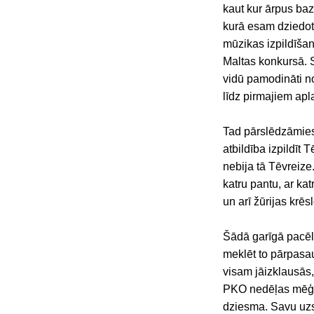
kaut kur ārpus baz
kurā esam dziedot.
mūzikas izpildīša
Maltas konkursā. 
vidū pamodināti no
līdz pirmajiem ap
Tad pārslēdzāmies
atbildība izpildīt 
nebija tā Tēvreize
katru pantu, ar ka
un arī žūrijas krē
Šādā garīgā pacēl
meklēt to pārpasau
visam jāizklausās,
PKO nedēļas mēģinā
dziesma. Savu uz