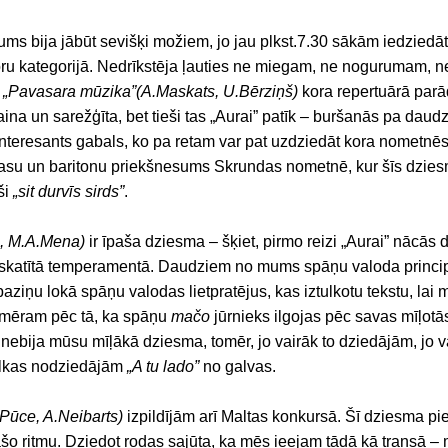
ums bija jābūt sevišķi možiem, jo jau plkst.7.30 sākām iedziedāti
oru kategorijā. Nedrīkstēja ļauties ne miegam, ne nogurumam, 
.
„Pavasara mūzika”(A.Maskats, U.Bērziņš)
kora repertuārā parā
na un sarežģīta, bet tieši tas „Aurai” patīk – buršanās pa daud
interesants gabals, ko pa retam var pat uzdziedāt kora nometnē
su un baritonu priekšnesums Skrundas nometnē, kur šīs dziesmas
eši
„sit durvīs sirds”
.
to, M.A.Mena)
ir īpaša dziesma – šķiet, pirmo reizi „Aurai” nācās d
katītā temperamentā. Daudziem no mums spāņu valoda principā 
aziņu lokā spāņu valodas lietpratējus, kas iztulkotu tekstu, lai m
pmēram pēc tā, ka spāņu
mačo
jūrnieks ilgojas pēc savas mīļot
 nebija mūsu mīļākā dziesma, tomēr, jo vairāk to dziedājām, jo v
alkas nodziedājām
„A tu lado”
no galvas.
V.Pūce, A.Neibarts)
izpildījām arī Maltas konkursā. Šī dziesma pi
šo ritmu. Dziedot rodas sajūta, ka mēs ieejam tādā kā transā – 