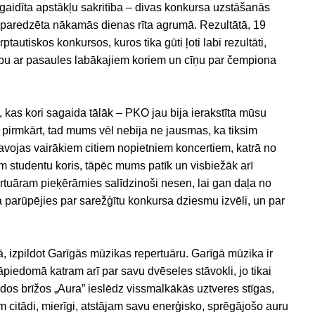
gaidīta apstākļu sakritība – divas konkursa uzstāšanās
ja paredzēta nākamās dienas rīta agrumā. Rezultātā, 19
ptautiskos konkursos, kuros tika gūti ļoti labi rezultāti,
sību ar pasaules labākajiem koriem un cīņu par čempiona
, kas kori sagaida tālāk – PKO jau bija ierakstīta mūsu
pirmkārt, tad mums vēl nebija ne jausmas, ka tiksim
tavojas vairākiem citiem nopietniem koncertiem, katrā no
 studentu koris, tāpēc mums patīk un visbiežāk arī
ertuāram pieķērāmies salīdzinoši nesen, lai gan daļa no
 parūpējies par sarežģītu konkursa dziesmu izvēli, un par
, izpildot Garīgās mūzikas repertuāru. Garīgā mūzika ir
jāpiedomā katram arī par savu dvēseles stāvokli, jo tikai
ādos brīžos „Aura” ieslēdz vissmalkākās uztveres stīgas,
m citādi, mierīgi, atstājam savu enerģisko, sprēgājošo auru