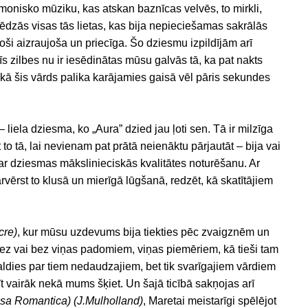
rmonisko mūziku, kas atskan baznīcas velvēs, to mirkli,
ēdzās visas tās lietas, kas bija nepieciešamas sakrālās
zoši aizraujoša un priecīga. Šo dziesmu izpildījām arī
trīs zilbes nu ir iesēdinātas mūsu galvās tā, ka pat nakts
ikā šis vārds palika karājamies gaisā vēl pāris sekundes
– liela dziesma, ko „Aura” dzied jau ļoti sen. Tā ir milzīga
 to tā, lai nevienam pat prātā neienāktu pārjautāt – bija vai
 par dziesmas mākslinieciskās kvalitātes noturēšanu. Ar
rvērst to klusā un mierīgā lūgšanā, redzēt, kā skatītājiem
cre)
, kur mūsu uzdevums bija tiekties pēc zvaigznēm un
diez vai bez viņas padomiem, viņas piemēriem, kā tieši tam
paldies par tiem nedaudzajiem, bet tik svarīgajiem vārdiem
t vairāk nekā mums šķiet. Un šajā ticībā sakņojas arī
ssa Romantica) (J.Mulholland)
, Maretai meistarīgi spēlējot