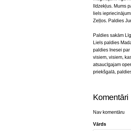
līdzekļus. Mums pa
liels iepriecināju
Zeļļos. Paldies Ju
Paldies sakām Līga
Liels paldies Mada
paldies Inesei par
visiem, visiem, k
atsaucīgajam oper
priekšgalā, paldie
Komentāri
Nav komentāru
Vārds