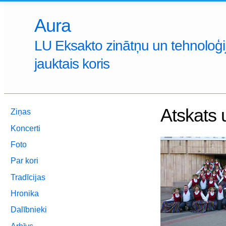
Aura
LU Eksakto zinātņu un tehnoloģij
jauktais koris
Atskats 
Ziņas
Koncerti
Foto
Par kori
Tradīcijas
Hronika
Dalībnieki