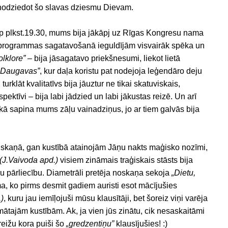
i nodziedot šo slavas dziesmu Dievam.
 ap plkst.19.30, mums bija jākāpj uz Rīgas Kongresu nama
s programmas sagatavošanā ieguldījām visvairāk spēka un
olklore”
– bija jāsagatavo priekšnesumi, liekot lietā
 Daugavas”
, kur daļa koristu pat nodejoja leģendāro deju
turklāt kvalitatīvs bija jāuztur ne tikai skatuviskais,
ektīvi – bija labi jādzied un labi jākustas reizē. Un arī
ikā sapina mums zāļu vainadziņus, jo ar tiem galvās bija
 skaņā, gan kustībā atainojām Jāņu nakts maģisko nozīmi,
(J.Vaivoda apd.)
visiem zināmais traģiskais stāsts bija
ziļu pārliecību. Diametrāli pretēja noskaņa sekoja
„Dietu,
sma, ko pirms desmit gadiem auristi esot mācījušies
)
, kuru jau iemīļojuši mūsu klausītāji, bet šoreiz viņi varēja
mātajām kustībām. Ak, ja vien jūs zinātu, cik nesaskaitāmi
reižu kora puiši šo
„gredzentiņu”
klausījušies! :)