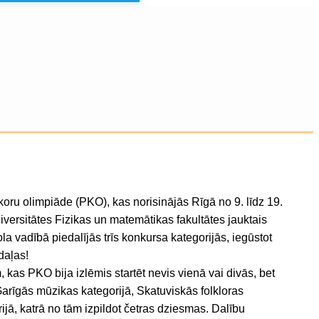
ru olimpiāde (PKO), kas norisinājās Rīgā no 9. līdz 19.
niversitātes Fizikas un matemātikas fakultātes jauktais
la vadībā piedalījās trīs konkursa kategorijās, iegūstot
daļas!
, kas PKO bija izlēmis startēt nevis vienā vai divās, bet
Garīgās mūzikas kategorijā, Skatuviskās folkloras
ijā, katrā no tām izpildot četras dziesmas. Dalību