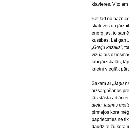
klavieres, Vītolam
Bet tad no baznīc
skatuves un jāizp
enerģijas, jo sam
kustības. Lai gan
„Govju kazāks”
, t
vizuālais dziesmas
labi jāizskatās, t
krietni vieglāk pā
Sākām ar
„Jāņu na
aizsargāšanos pr
jāizstāsta arī ārze
dietu, jaunas meit
pirmajos kora mē
papriecāties ne ti
daudz reižu kora 