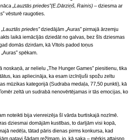
d nāca
„Lauztās priedes”(E.Dārziņš, Rainis)
– dziesma ar
as” vēsturē raugoties.
,
„Lauztās priedes”
dziedājām „Auras” pirmajā ārzemju
nakts laikā iemācījās dziedāt no galvas, bez šīs dziesmas
gad domās dzirdam, kā Vītols padod toņus
 „Auras” spēkam.
ā noskaņā, ar nelielu „The Hunger Games” piesitienu, tika
ātus, kas apliecināja, ka esam izcīnījuši spožu zeltu
tas mūzikas kategorijā (Sudraba medaļa, 77,50 punkti), kā
 Tomēr zeltā un sudrabā nenovērtējamas ir tās emocijas, ko
 noteikti bija vienreizēja šī vārda burtiskajā nozīmē.
oras dziesmai domājām kustības, to darījām visi kopā,
rmajā nedēļa, tātad pāris dienas pirms konkursa, kad
bijām gatavi šādam režīmam, jo, kā saka – mērķis attaisno