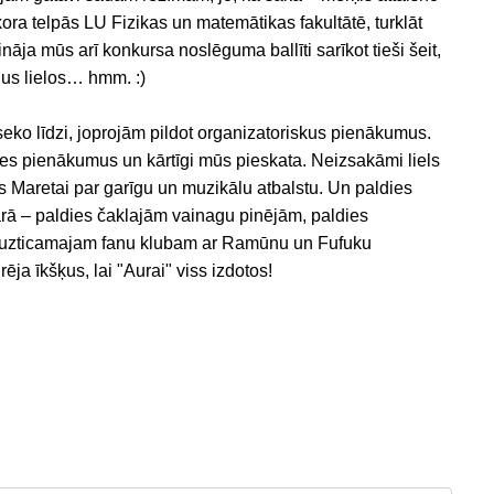
ra telpās LU Fizikas un matemātikas fakultātē, turklāt
āja mūs arī konkursa noslēguma ballīti sarīkot tieši šeit,
ādus lielos… hmm. :)
eko līdzi, joprojām pildot organizatoriskus pienākumus.
tes pienākumus un kārtīgi mūs pieskata. Neizsakāmi liels
es Maretai par garīgu un muzikālu atbalstu. Un paldies
rā – paldies čaklajām vainagu pinējām, paldies
r uzticamajam fanu klubam ar Ramūnu un Fufuku
ja īkšķus, lai "Aurai" viss izdotos!