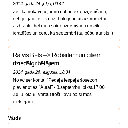
2014. gada 24. jūlijā, 00:42
Žēl, ka nokavēju jauno dalībnieku uzņemšanu, 
nebiju gaidījis tik drīz. Ļoti gribējās uz nometni 
aizbraukt, bet nu uz otro uzņemšanu noteikti 
ieradīšos un ceru, ka septembrī jau būšu aurists ;)
Raivis Bēts --> Robertam un citiem
dziedātgribētājiem
2014. gada 26. augustā, 18:34
No twitter konta: "Pēdējā iespēja šosezon 
pievienoties "Aurai" - 3.septembrī, plkst.17.00, 
Zeļļu ielā 8. Varbūt tieši Tavu balsi mēs 
meklējam!"
Vārds