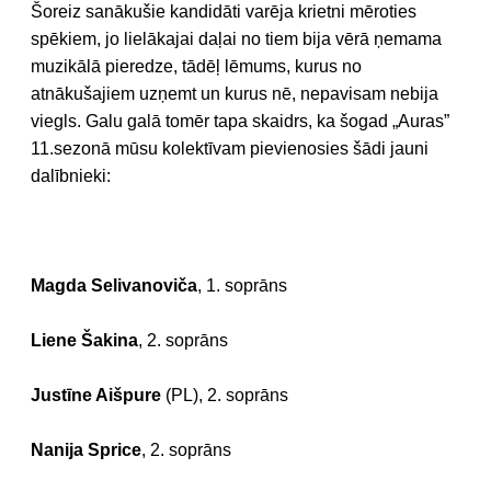
Šoreiz sanākušie kandidāti varēja krietni mēroties
spēkiem, jo lielākajai daļai no tiem bija vērā ņemama
muzikālā pieredze, tādēļ lēmums, kurus no
atnākušajiem uzņemt un kurus nē, nepavisam nebija
viegls. Galu galā tomēr tapa skaidrs, ka šogad „Auras”
11.sezonā mūsu kolektīvam pievienosies šādi jauni
dalībnieki:
Magda Selivanoviča
, 1. soprāns
Liene Šakina
, 2. soprāns
Justīne Aišpure
(PL), 2. soprāns
Nanija Sprice
, 2. soprāns