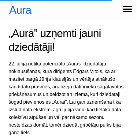
Aura
Ziņas
Koncerti
Foto
Par kori
Tradīcijas
Hronika
Dalībnieki
Arhīvs
About us
Über uns
Ienākt
„Aurā” uzņemti jauni
dziedātāji!
22. jūlijā notika potenciālo „Auras” dziedātāju
noklausīšanās, kurā diriģents Edgars Vītols, kā arī
mazliet bargā žūrija klausījās un vērtēja atnākušo
kandidātu prasmes, analizēja dalībnieku sagatavotos
priekšnesumus un beidzot arī izlēma, kuri dziedātāji
šogad pievienosies „Aurai”. Lai gan uzņemšana tika
izsludināta ekstrēmi agri, jūlija vidū, kad lielākā daļa
kolektīvu atpūšas un vēl par nākamo sezonu
nesteidzas domāt, tomēr dziedāt gribētāju pulks bija
gana liels.