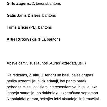
Ģirts Zāģeris
, 2. tenors/baritons
Gatis Jānis Dišlers
, baritons
Toms Bricis
(PL), baritons
Artis Rutkovskis
(PL), baritons
Apsveicam visus jaunos „Auras” dziedātājus! :)
Kā redzams, 2. altu, 1. tenoru un basu balss grupās
netika uzņemti jauni dziedātāji, bet par to pārāk
nebēdāsimies, jo visiem interesentiem vēl būs lieliska
iespēja startēt jauno dalībnieku uzņemšanā septembrī.
Nepalaidiet garām, sekojiet līdzi aktuālajai informācijai.