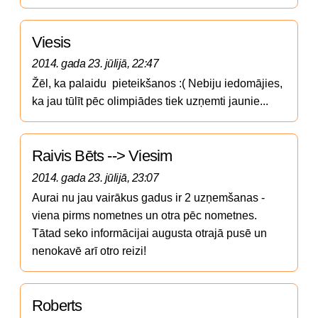
Viesis
2014. gada 23. jūlijā, 22:47
Žēl, ka palaidu  pieteikšanos :( Nebiju iedomājies, 
ka jau tūlīt pēc olimpiādes tiek uzņemti jaunie... 
Raivis Bēts --> Viesim
2014. gada 23. jūlijā, 23:07
Aurai nu jau vairākus gadus ir 2 uzņemšanas - 
viena pirms nometnes un otra pēc nometnes. 
Tātad seko informācijai augusta otrajā pusē un 
nenokavē arī otro reizi!
Roberts