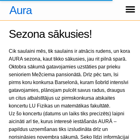
Aura
Ziņas
Koncerti
Foto
Par kori
Tradīcijas
Hronika
Dalībnieki
Arhīvs
About us
Über uns
Ienākt
Sezona sākusies!
Cik saulaini mēs, tik saulains ir atnācis rudens, un kora
AURA sezona, kaut tikko sākusies, jau rit pilnā sparā.
Oktobra sākumā gatavojamies uzstāties par prieku
senioriem Mežciema pansionātā. Drīz pēc tam, īsi
pirms koru konkursa Barselonā, kuram šobrīd intensīvi
gatavojamies, plānojam pulcēt savus radus, draugus
un citus atbalstītājus uz pirmskonkursa atskaites
koncertu LU Fizikas un matemātikas fakultātē.
Uz šo koncertu (datums un laiks tiks precizēts) laipni
aicināti arī tie, kurus interesē iestāšanās AURĀ –
papildus uzņemšanas tiks izsludināta drīz un
norisināsies novembra sākumā. Seko līdzi informācijai