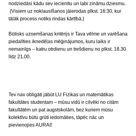
nodziedāsi kādu sev iecienītu un labi zināmu dziesmu.
(Visiem uz noklausīšanos jāierodas plkst. 16:30, kur
tālāk process notiks rindas kārtībā.)
Būtisks uzņemšanas kritērijs ir Tava vēlme un varēšana
piedalīties iknedēļas mēģinājumos, kuru laiks ir
nemainīgs – katru otrdienu un trešdienu no plkst. 18.30
līdz 21.00.
Tev nav obligāti jābūt LU Fizikas un matemātikas
fakultātes studentam – mūsu vidū ir cilvēki no citām
fakultātēm un pat augstskolām, bez kuriem mūsu
kolektīvu būtu grūti iedomāties, tāpēc nāc un
pievienojies AURAI!