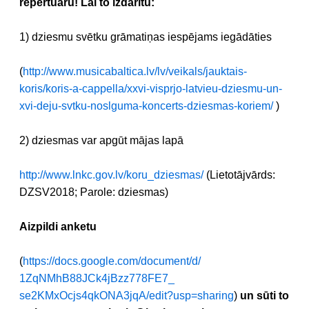
repertuāru! Lai to izdarītu:
1) dziesmu svētku grāmatiņas iespējams iegādāties
(
http://www.musicabaltica.lv/lv/veikals/jauktais-
koris/koris-a-cappella/xxvi-visprjo-latvieu-dziesmu-un-
xvi-deju-svtku-noslguma-koncerts-dziesmas-koriem/
)
2) dziesmas var apgūt mājas lapā
http://www.lnkc.gov.lv/koru_dziesmas/
(Lietotājvārds:
DZSV2018; Parole: dziesmas)
Aizpildi anketu
(
https://docs.google.com/
document/d/
1ZqNMhB88JCk4jBzz778FE7_
se2KMxOcjs4qkONA3jqA/edit?usp=
sharing
)
un sūti to