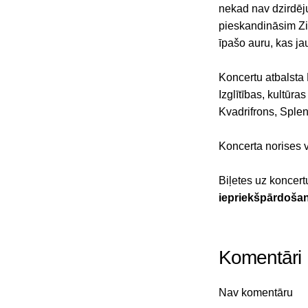
nekad nav dzirdēju
pieskandināsim Zi
īpašo auru, kas j
Koncertu atbalsta
Izglītības, kultūra
Kvadrifrons, Sple
Koncerta norises 
Biļetes uz koncert
iepriekšpārdoša
Komentāri
Nav komentāru