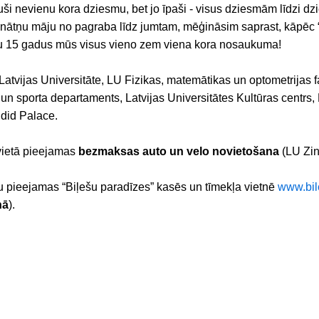
ši nevienu kora dziesmu, bet jo īpaši - visus dziesmām līdzi dzi
nātņu māju no pagraba līdz jumtam, mēģināsim saprast, kāpēc “AU
au 15 gadus mūs visus vieno zem viena kora nosaukuma!
 Latvijas Universitāte, LU Fizikas, matemātikas un optometrija
s un sporta departaments, Latvijas Universitātes Kultūras centrs,
ndid Palace.
vietā pieejamas
bezmaksas auto un velo novietošana
(LU Zin
u pieejamas “Biļešu paradīzes” kasēs un tīmekļa vietnē
www.bil
nā
).