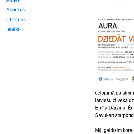
Arhīvs
About us
Über uns
Ienākt
ceļojumā pa atmiņu
latviešu cilvēka d
Emīla Dārziņa, Ēri
Savukārt starpbrī
Mīļi gaidīsim kor