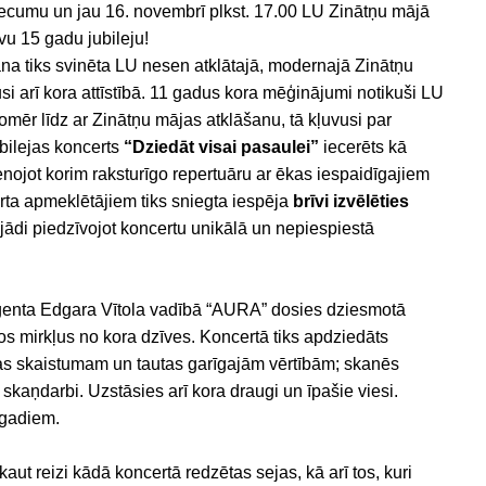
cumu un jau 16. novembrī plkst. 17.00 LU Zinātņu mājā
vu 15 gadu jubileju!
 tiks svinēta LU nesen atklātajā, modernajā Zinātņu
si arī kora attīstībā. 11 gadus kora mēģinājumi notikuši LU
omēr līdz ar Zinātņu mājas atklāšanu, tā kļuvusi par
bilejas koncerts
“Dziedāt visai pasaulei”
iecerēts kā
nojot korim raksturīgo repertuāru ar ēkas iespaidīgajiem
rta apmeklētājiem tiks sniegta iespēja
brīvi izvēlēties
ejādi piedzīvojot koncertu unikālā un nepiespiestā
iģenta Edgara Vītola vadībā “AURA” dosies dziesmotā
os mirkļus no kora dzīves. Koncertā tiks apdziedāts
abas skaistumam un tautas garīgajām vērtībām; skanēs
kaņdarbi. Uzstāsies arī kora draugi un īpašie viesi.
 gadiem.
kaut reizi kādā koncertā redzētas sejas, kā arī tos, kuri