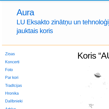
Aura
LU Eksakto zinātņu un tehnoloģij
jauktais koris
Koris “A
Ziņas
Koncerti
Foto
Par kori
Tradīcijas
Hronika
Dalībnieki