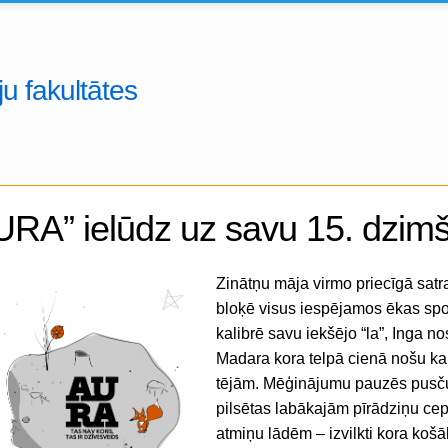
u fakultātes
URA” ielūdz uz savu 15. dzim
Zinātņu māja virmo priecīgā sat
bloķē visus iespējamos ēkas spog
kalibrē savu iekšējo “la”, Inga n
Madara kora telpā cienā nošu k
tējām. Mēģinājumu pauzēs pusč
pilsētas labākajām pīrādziņu cep
atmiņu lādēm – izvilkti kora k