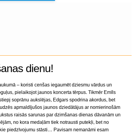
šanas dienu!
raukumā – koristi cenšas iegaumēt dziesmu vārdus un
uļus, pielaikojot jaunos koncerta tērpus. Tikmēr Emīls
ostiepj soprānu aukslējas, Edgars spodrina akordus, bet
audzēs apmaldījušos jaunos dziedātājus ar nomierinošām
ukstus raisās sarunas par dzimšanas dienas dāvanām un
ējām, no kora medaļām tiek notrausti putekļi, bet no
ošākie piedzīvojumu stāsti… Pavisam nemanāmi esam