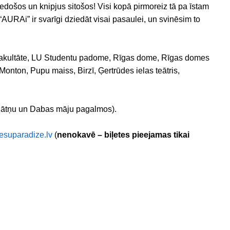
edošos un knipjus sitošos! Visi kopā pirmoreiz tā pa īstam
RAi” ir svarīgi dziedāt visai pasaulei, un svinēsim to
s fakultāte, LU Studentu padome, Rīgas dome, Rīgas domes
 Monton, Pupu maiss, Birzī, Ģertrūdes ielas teātris,
ātņu un Dabas māju pagalmos).
esuparadize.lv
(
nenokavē – biļetes pieejamas tikai