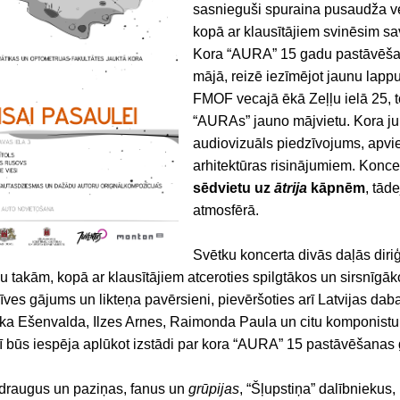
sasnieguši spuraina pusaudža ve
kopā ar klausītājiem svinēsim sa
Kora “AURA” 15 gadu pastāvēšana
mājā, reizē iezīmējot jaunu lappu
FMOF vecajā ēkā Zeļļu ielā 25, t
“AURAs” jauno mājvietu. Kora ju
audiovizuāls piedzīvojums, apvie
arhitektūras risinājumiem. Konce
sēdvietu uz
ātrija
kāpnēm
, tād
atmosfērā.
Svētku koncerta divās daļās dir
 takām, kopā ar klausītājiem atceroties spilgtākos un sirsnīgāk
zīves gājums un likteņa pavērsieni, pievēršoties arī Latvijas d
ka Ešenvalda, Ilzes Arnes, Raimonda Paula un citu komponistu s
dī būs iespēja aplūkot izstādi par kora “AURA” 15 pastāvēšanas
a draugus un paziņas, fanus un
grūpijas
, “Šļupstiņa” dalībniekus, 