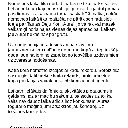
Nometnes laikā tika nodarbinātas ne tikai balss saites,
bet arī roku un kāju muskuļi, jo, pirmkārt,
gaidot pirmās
pusdienas tika sakrauta turpat saskaldītā malka, otrkārt
nometnes laikā tika realizēta ne pārāk sen radusies
ideja par Tautas Deju Kori „Aura”, jo vairāk vai mazāk
veiksmīgi norisinājās vienas dejas apmācība. Laikam
jau Aurai nekas nav par grūtu.
Uz nometni bija ieradušies arī pārstāvji no
jaunuzņemtajiem dalībniekiem, kuri kopā ar iepriekšēja
gada jauniņajiem neizspruka no iesvētību uzdevumiem
uz zvēresta nodošanas.
Katra kora nometne izceļas ar kādu rekordu. Šoreiz tika
sasniegts dalībnieku skaita rekords, proti, nometnē
kopā piedalījās vairāk nekā 50 koristu un diriģentu.
Lai gan lielākais dalībnieku aktivitātes pieaugums ir
gaidāms līdz ar mācību sākumu, balstoties uz to, ka
vairs nav daudz laika atlicis līdz konkursam, Auras
regulārie mēģinājumi atsāksies jau šonedēļ. Uz
tikšanos koncertos.