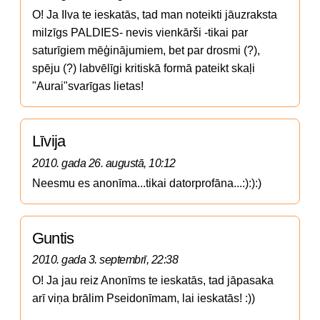
O! Ja Ilva te ieskatās, tad man noteikti jāuzraksta 
milzīgs PALDIES- nevis vienkārši -tikai par 
saturīgiem mēģinājumiem, bet par drosmi (?), 
spēju (?) labvēlīgi kritiskā formā pateikt skaļi 
"Aurai"svarīgas lietas! 
Līvija
2010. gada 26. augustā, 10:12
Neesmu es anonīma...tikai datorprofāna...:):):)
Guntis
2010. gada 3. septembrī, 22:38
O! Ja jau reiz Anonīms te ieskatās, tad jāpasaka 
arī viņa brālim Pseidonīmam, lai ieskatās! :))
