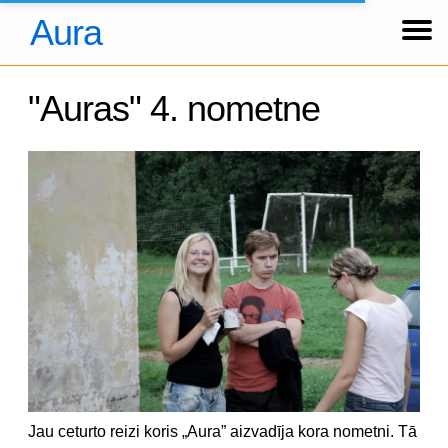
Aura
Ziņas
Koncerti
Foto
Par kori
Tradīcijas
Hronika
Dalībnieki
Arhīvs
About us
Über uns
Ienākt
"Auras" 4. nometne
Jau ceturto reizi koris „Aura” aizvadīja kora nometni. Tā