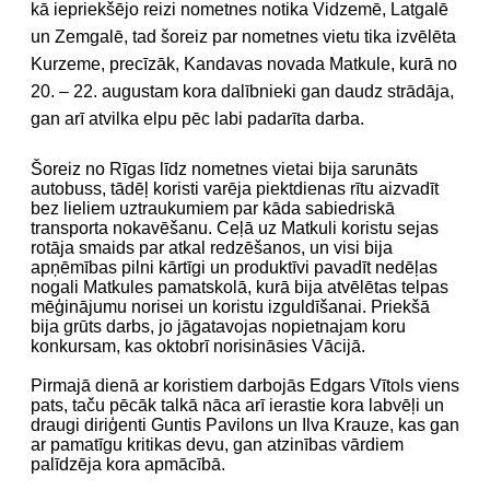
kā iepriekšējo reizi nometnes notika Vidzemē, Latgalē
un Zemgalē, tad šoreiz par nometnes vietu tika izvēlēta
Kurzeme, precīzāk, Kandavas novada Matkule, kurā no
20. – 22. augustam kora dalībnieki gan daudz strādāja,
gan arī atvilka elpu pēc labi padarīta darba.
Šoreiz no Rīgas līdz nometnes vietai bija sarunāts
autobuss, tādēļ koristi varēja piektdienas rītu aizvadīt
bez lieliem uztraukumiem par kāda sabiedriskā
transporta nokavēšanu. Ceļā uz Matkuli koristu sejas
rotāja smaids par atkal redzēšanos, un visi bija
apņēmības pilni kārtīgi un produktīvi pavadīt nedēļas
nogali Matkules pamatskolā, kurā bija atvēlētas telpas
mēģinājumu norisei un koristu izguldīšanai. Priekšā
bija grūts darbs, jo jāgatavojas nopietnajam koru
konkursam, kas oktobrī norisināsies Vācijā.
Pirmajā dienā ar koristiem darbojās Edgars Vītols viens
pats, taču pēcāk talkā nāca arī ierastie kora labvēļi un
draugi diriģenti Guntis Pavilons un Ilva Krauze, kas gan
ar pamatīgu kritikas devu, gan atzinības vārdiem
palīdzēja kora apmācībā.