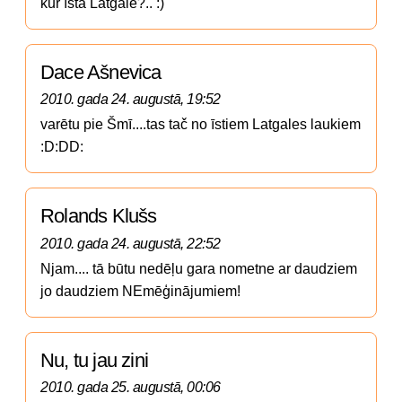
kur īstā Latgalē?.. :)
Dace Ašnevica
2010. gada 24. augustā, 19:52
varētu pie Šmī....tas tač no īstiem Latgales laukiem 
:D:DD:
Rolands Klušs
2010. gada 24. augustā, 22:52
Njam.... tā būtu nedēļu gara nometne ar daudziem 
jo daudziem NEmēģinājumiem!
Nu, tu jau zini
2010. gada 25. augustā, 00:06