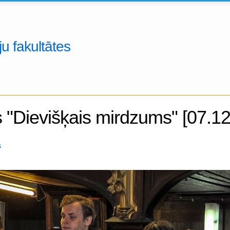
u fakultātes
 "Dievišķais mirdzums" [07.1
s