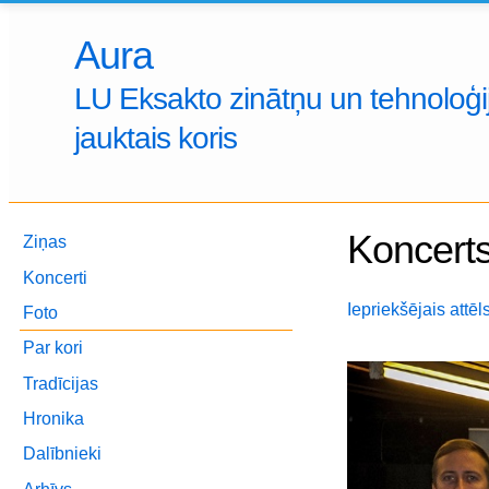
Aura
LU Eksakto zinātņu un tehnoloģij
jauktais koris
Koncerts
Ziņas
Koncerti
Iepriekšējais attēl
Foto
Par kori
Tradīcijas
Hronika
Dalībnieki