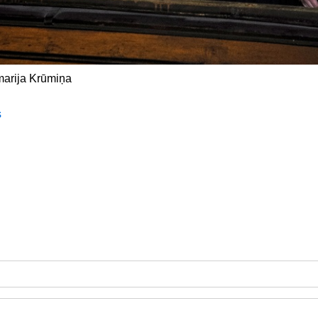
marija Krūmiņa
s