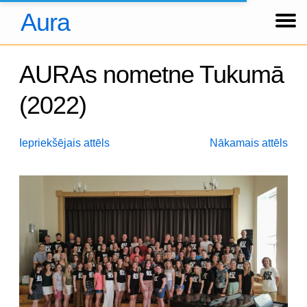
Aura
Ziņas
Koncerti
Foto
Par kori
Tradīcijas
Hronika
Dalībnieki
Arhīvs
About us
Über uns
Ienākt
AURAs nometne Tukumā
(2022)
Iepriekšējais attēls
Nākamais attēls