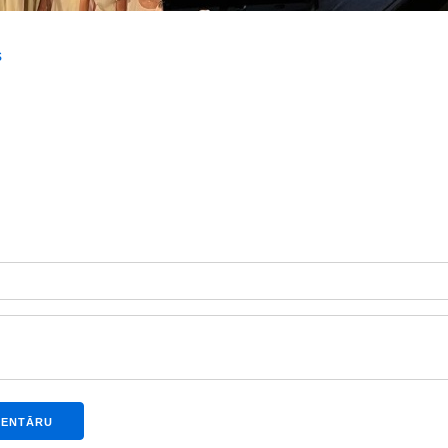
s
MENTĀRU