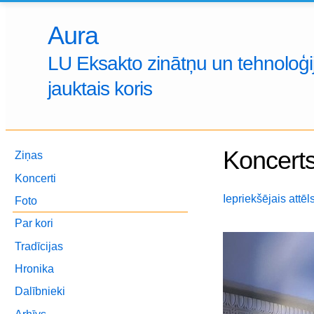
Aura
LU Eksakto zinātņu un tehnoloģij
jauktais koris
Koncerts
Ziņas
Koncerti
Iepriekšējais attēl
Foto
Par kori
Tradīcijas
Hronika
Dalībnieki