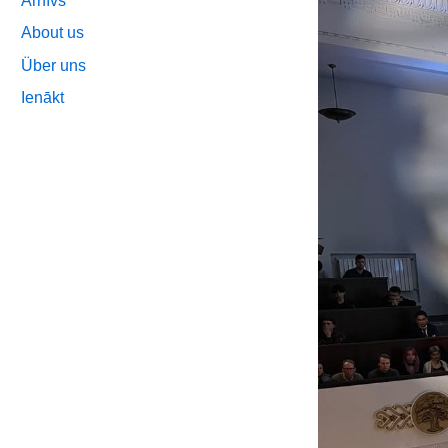
Arhīvs
About us
Über uns
Ienākt