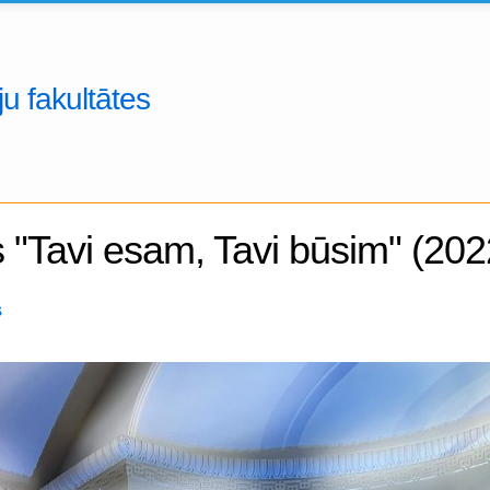
u fakultātes
 "Tavi esam, Tavi būsim" (202
s