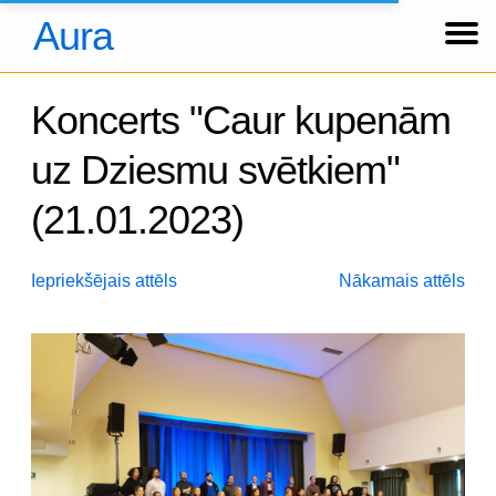
Aura
Ziņas
Koncerti
Foto
Par kori
Tradīcijas
Hronika
Dalībnieki
Arhīvs
About us
Über uns
Ienākt
Koncerts "Caur kupenām
uz Dziesmu svētkiem"
(21.01.2023)
Iepriekšējais attēls
Nākamais attēls