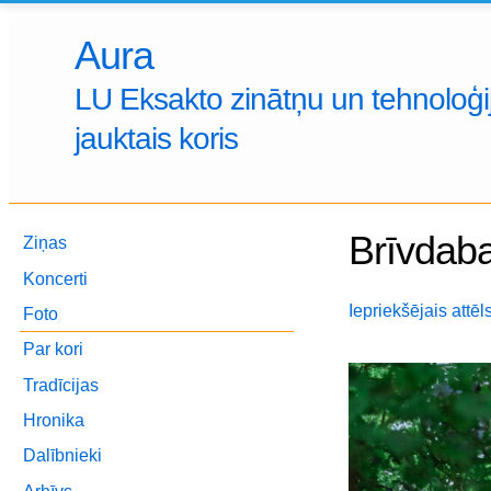
Aura
LU Eksakto zinātņu un tehnoloģij
jauktais koris
Brīvdaba
Ziņas
Koncerti
Iepriekšējais attēl
Foto
Par kori
Tradīcijas
Hronika
Dalībnieki