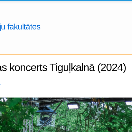
u fakultātes
s koncerts Tiguļkalnā (2024)
s