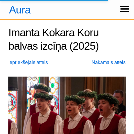
Aura
Ziņas
Koncerti
Foto
Par kori
Tradīcijas
Hronika
Dalībnieki
Arhīvs
About us
Über uns
Ienākt
Imanta Kokara Koru
balvas izcīņa (2025)
Iepriekšējais attēls
Nākamais attēls