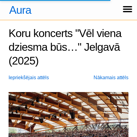
Aura
Ziņas
Koncerti
Foto
Par kori
Tradīcijas
Hronika
Dalībnieki
Arhīvs
About us
Über uns
Ienākt
Koru koncerts "Vēl viena
dziesma būs…" Jelgavā
(2025)
Iepriekšējais attēls
Nākamais attēls