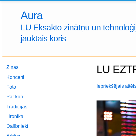
Aura
LU Eksakto zinātņu un tehnoloģij
jauktais koris
LU EZTF
Ziņas
Koncerti
Iepriekšējais attēl
Foto
Par kori
Tradīcijas
Hronika
Dalībnieki