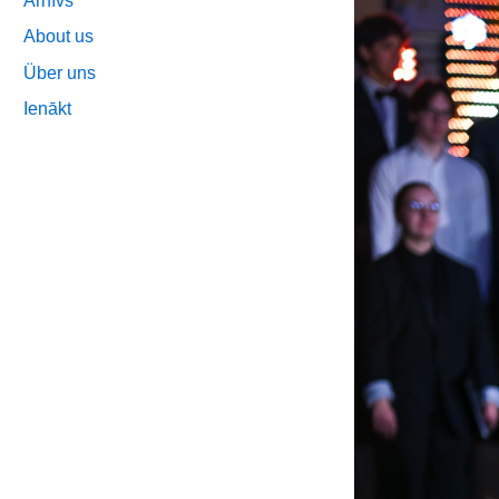
Arhīvs
About us
Über uns
Ienākt