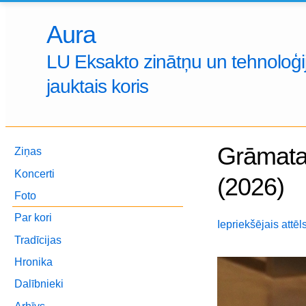
Aura
LU Eksakto zinātņu un tehnoloģij
jauktais koris
Grāmatas
Ziņas
Koncerti
(2026)
Foto
Par kori
Iepriekšējais attēl
Tradīcijas
Hronika
Dalībnieki