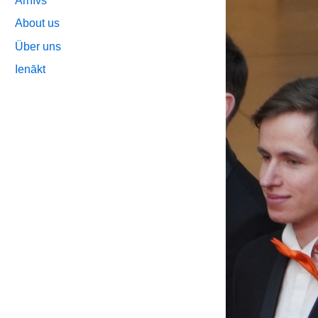
Arhīvs
About us
Über uns
Ienākt