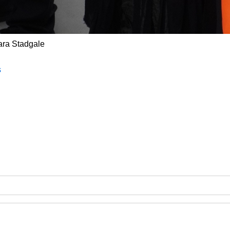
ara Stadgale
s