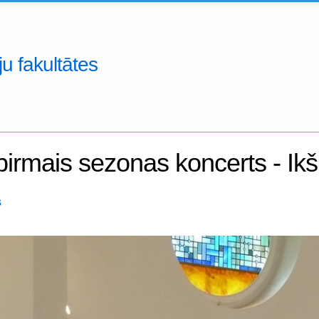
u fakultātes
pirmais sezonas koncerts - Ikš
s