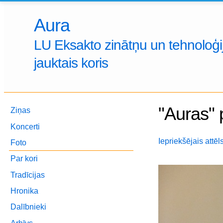
Aura
LU Eksakto zinātņu un tehnoloģij
jauktais koris
"Auras" 
Ziņas
Koncerti
Iepriekšējais attēl
Foto
Par kori
Tradīcijas
Hronika
Dalībnieki