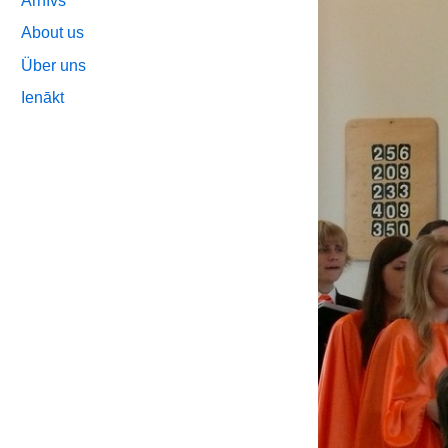
Arhīvs
About us
Über uns
Ienākt