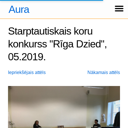
Aura
Ziņas
Koncerti
Foto
Par kori
Tradīcijas
Hronika
Dalībnieki
Arhīvs
About us
Über uns
Ienākt
Starptautiskais koru
konkurss "Rīga Dzied",
05.2019.
Iepriekšējais attēls
Nākamais attēls