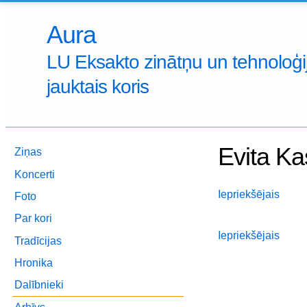
Aura
LU Eksakto zinātņu un tehnoloģij
jauktais koris
Evita Ka
Ziņas
Koncerti
Iepriekšējais
Foto
Par kori
Iepriekšējais
Tradīcijas
Hronika
Dalībnieki